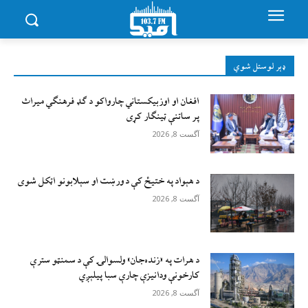
ډېر لوستل شوي
افغان او اوزبیکستاني چارواکو د ګډ فرهنګي میراث
پر ساتنې ټینګار کړی
آگست 8, 2026
د هېواد په ختیځ کې د ورښت او سېلابونو اټکل شوی
آگست 8, 2026
د هرات په «زنده‌جان» ولسوالۍ کې د سمنټو سترې
کارخونې ودانیزې چارې سبا پیلېږي
آگست 8, 2026