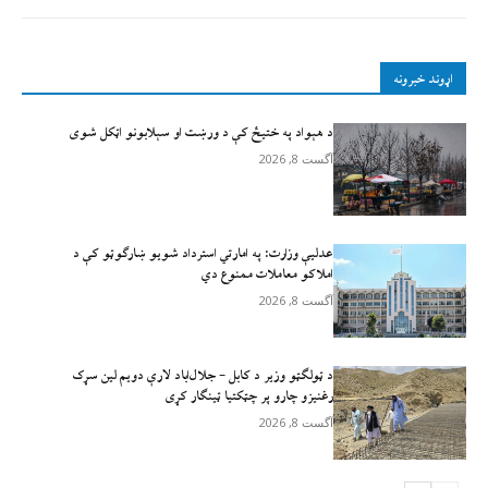
اړوند خبرونه
د هېواد په ختیځ کې د ورښت او سېلابونو اټکل شوی
آگست 8, 2026
عدلیې وزارت: په امارتي استرداد شویو ښارګوټو کې د
املاکو معاملات ممنوع دي
آگست 8, 2026
د ټولګټو وزیر د کابل – جلال‌اباد لارې دویم لین سړک
رغنیزو چارو پر چټکتیا ټینګار کړی
آگست 8, 2026