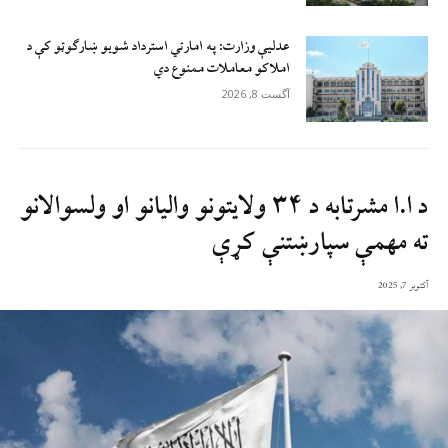
عدلیې وزارت: په امارتي استرداد شویو ښارګوټو کې د
املاکو معاملات ممنوع دي
آگست 8, 2026
د ا.ا مشرتابه د ۳۴ ولایتونو والیانو او ولسوالانو
ته مهمې سپارښتنې کړې
آکتوبر 7, 2025