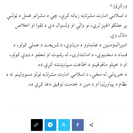
ورکړئ.»
د اسلامي امارت مشرتابه زياته کړې، چې د مشرانو عمل د ټولنې
پر خلکو اغېز لري، نو والي او ولسوال دې د تقوا او اخلاص
مثال وي.
امیرالمؤمنین د علماوو د درناوي، د شریعت د عملي کولو، د
فساد د مخنیوي، د امانتدارۍ، له رشوت او تحفو د ډډې کولو،
او د خپلو مافوقینو د اطاعت سپارښتنه کړې ده.
د خبرپاڼې له مخې، د اسلامي امارت مشرتابه ټولو مسوولينو ته د
نظام د پیاوړتیا او د دین د خدمت توفیق دعا کړې ده.