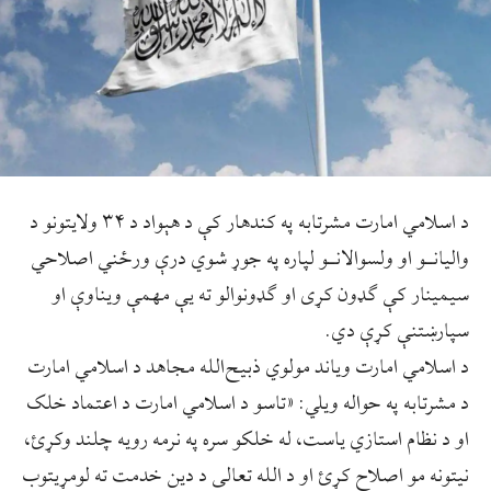
د اسلامي امارت مشرتابه په کندهار کې د هېواد د ۳۴ ولايتونو د
واليانـو او ولسوالانـو لپاره په جوړ شوي درې ورځني اصلاحي
سيمينار کې ګډون کړی او ګډونوالو ته يې مهمې ويناوې او
سپارښتنې کړې دي.
د اسلامي امارت وياند مولوي ذبيح‌الله مجاهد د اسلامي امارت
د مشرتابه په حواله ويلي: «تاسو د اسلامي امارت د اعتماد خلک
او د نظام استازي یاست، له خلکو سره په نرمه رویه چلند وکړئ،
نیتونه مو اصلاح کړئ او د الله تعالی د دین خدمت ته لومړیتوب