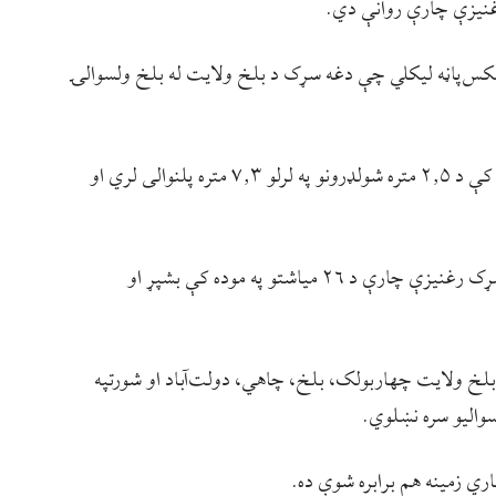
غنیزې چارې روانې دي.
کس‌پاڼه لیکلي چې دغه سړک د بلخ ولایت له بلخ ولسوالۍ
د خبرپاڼې له مخې چې یاد سړک په دواړو خواوو کې د ۲٫۵ متره شولډرونو په لرلو ۷٫۳ متره پلنوالی لري او
ښاغلي حق‌شناس لیکلي، ټاکل شوې چې د یاد سړک رغنیزې چارې د ۲۶ میاشتو په موده کې بشپړ او
لخ ولایت چهاربولک، بلخ، چاهي، دولت‌آباد او شورتپه
سوالیو سره نښلوي.