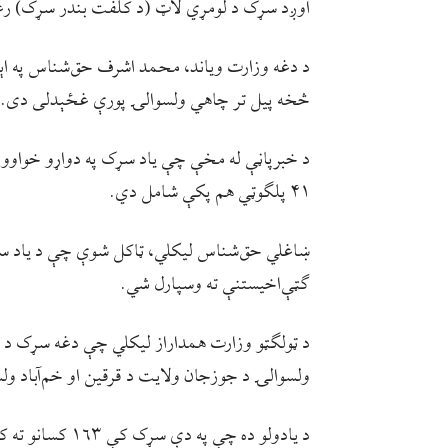
اوږد سړک د لومړي لاټ (د کلفت بندر سړک) ر
د دغه وزارت ویاند، محمد اشرف حق‌شناس په اې
څخه پیل تر چاهي ولسوالۍ پورې غځېدلی دی.
۴۱ پلګوټي هم پکې شامل دي.
ګټې‌اخیستنې ته وسپارل شي.
د ټولګټو وزارت همداراز لیکلي چې دغه سړک د ب
ولسوالۍ د جوزجان ولایت د قرقین او خم‌آباد ول
د یادولو ده چې په دې سړک کې ۱۶۳ کسانو ته کاري زمینه هم برابره شوې ده.