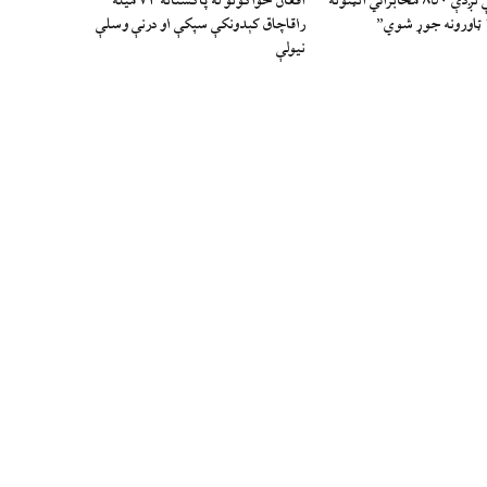
“تېر يو کال کې نږدې ۸۵۰ مخابراتي انټنونه
افغان ځواکونو له پاکستانه ۷۴ میله
راقاچاق کېدونکې سپکې او درنې وسلې
نیولې