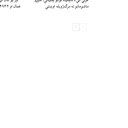
غزني کې د ناچاوده توکو چاودنې؛ شپږو
ماشومانو ته مرګ‌ژوبله اوښتې
فعال او ۲۹۳۲ ټاورونه جوړ شوي”