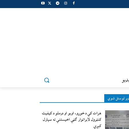
ډيو
ېر لوستل شوي
هرات کې د خوړو، اوبو او درملو د کیفیت
کنټرول لابراتوار ګټې اخيستنې ته سپارل
کېږي