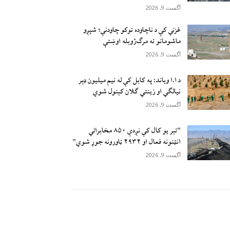
آگست 9, 2026
غزني کې د ناچاوده توکو چاودنې؛ شپږو
ماشومانو ته مرګ‌ژوبله اوښتې
آگست 9, 2026
د ا.ا وياند: په کابل کې له نیم میلیون ډېر
نیالګي او زینتي ګلان کېنول شوي
آگست 9, 2026
“تېر يو کال کې نږدې ۸۵۰ مخابراتي
انټنونه فعال او ۲۹۳۲ ټاورونه جوړ شوي”
آگست 9, 2026