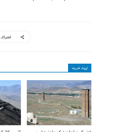
اشتراک
اړوند خبرونه