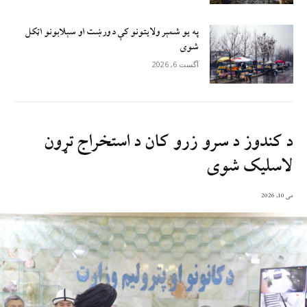
په یو شمېر ولایتونو کې د ورښت او سېلابونو اټکل
شوی
آگست 6, 2026
د کندوز د سرو زرو کان د استخراج تړون
لاسلیک شوی
می 10, 2026