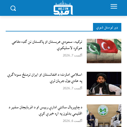
ډېر لوستل شوي
ترکیه، سعودي عربستان او پاکستان نن ګډه دفاعي
هوکړه لاسلیکوي
آگست 7, 2026
اسلامي امارت: د افغانستان او ایران ترمنځ سوداګري
په عادي ډول جریان لري
آگست 7, 2026
د چاپېریال ساتنې ادارې رییس او د اذربایجان سفیر د
اقلیمي بدلون په اړه خبرې کړې
آگست 6, 2026