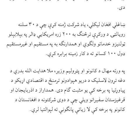
دی.
ښاغلي افغان لیکلي، یاد شرکت ژمنه کړې چې د ۳۰ سلنه
رویالټۍ د ورکړې ترڅنګ به ۲۰۰ زره امریکایي ډالر په بېلابېلو
ټولنیزو خدماتو ولګوي او همدارنګه به په مستقیم او غیرمستقیم
ډول ۱۰۰ کسانو ته د کار زمینه برابره کړي.
په ورته مهال د کانونو او پټرولیم وزیر، ملا هدایت الله بدري د
دغه تړون لاسلیک د دریو هېوادونو ترمنځ د اقتصادي اړیکو د
پیاوړتیا په برخه کې یو مثبت ګام دی. همداراز د اذربایجان او
قرغیزستان سفیرانو ویلي چې د دوی شرکتونه د افغانستان د
کانونو په برخه کې لا زیاتې پانګونې ته لېوالتیا لري.