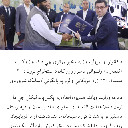
د کانونو او پټرولیم وزارت خبر ورکړی چې د کندوز ولایت
«قلعه‌زال» ولسوالۍ د سرو زرو کان د استخراج تړون د ۲۰
میلیون ۲۴۰ زره امریکایي ډالرو په پانګونې لاسلیک شوی دی.
د دغه وزارت ویاند، همایون افغان په اېکس‌پاڼه لیکلي چې دا
تړون د ملا هدایت الله بدري له لوري د اذربایجان او قرغیزستان
د سفیرانو په شتون کې د سبحان مومند شرکت او د اذربایجان
ریف ګروپ LLC شرکت سره د پنځو کلونو لپاره لاسلیک شوی