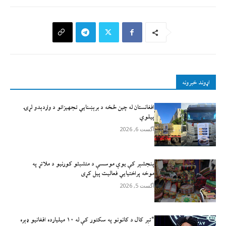
اړوند خبرونه
افغانستان له چين څخه د برېښنايي تجهيزاتو د واردېدو لړۍ
پيلوي
آگست 6, 2026
پنجشېر کې یوې موسسې د متشبثو کورنیو د ملاتړ په
موخه پراختیايي فعالیت پیل کړی
آگست 5, 2026
“تېر کال د کانونو په سکتور کې له ۱۰ میلیارده افغانیو ډېره