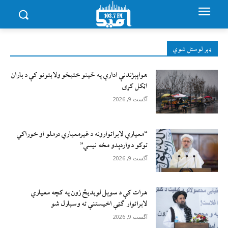
ډېر لوستل شوي
هواپېژندنې ادارې په ځینو ختیځو ولایتونو کې د باران
اټکل کړی
آگست 9, 2026
“معیاري لابراتوارونه د غیرمعیاري درملو او خوراکي
توکو د واردېدو مخه نیسي”
آگست 9, 2026
هرات کې د سوېل ‌لویدیځ زون په کچه معیاري
لابراتوار ګټې اخیستنې ته وسپارل شو
آگست 9, 2026