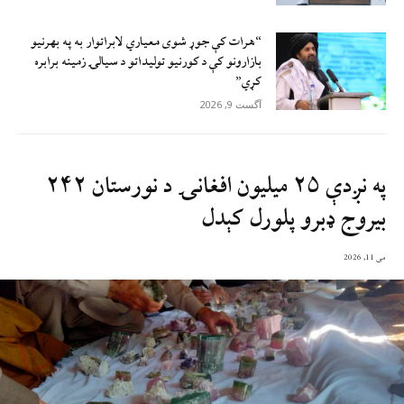
“هرات کې جوړ شوی معیاري لابراتوار به په بهرنیو
بازارونو کې د کورنیو تولیداتو د سیالۍ زمینه برابره
کړي”
آگست 9, 2026
په نږدې ۲۵ میلیون افغانۍ د نورستان ۲۴۲
بیروج ډبرو پلورل کېدل
می 11, 2026