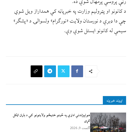
رڼې پروسې پرمهال شوې ده.
د کانونو او پټرولیم وزارت په خبرپاڼه کې همداراز ویل شوي
چې دا ډبرې د نورستان ولایت «نورګرام» ولسوالۍ د «پشګر»
سیمې له کانونو ایستل شوې وې.
اړوند خبرونه
هواپېژندنې ادارې په ځینو ختیځو ولایتونو کې د باران اټکل
کړی
آگست 9, 2026