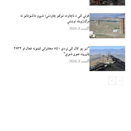
غزني کې د ناچاوده توکو چاودنې؛ شپږو ماشومانو ته
مرګ‌ژوبله اوښتې
آگست 9, 2026
“تېر يو کال کې نږدې ۸۵۰ مخابراتي انټنونه فعال او ۲۹۳۲
ټاورونه جوړ شوي”
آگست 9, 2026