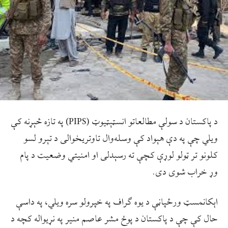
د پاکستان د سولې مطالعاتو انسټېټیوټ (PIPS) په تازه څېړنه کې
ويلي چې په دې هېواد کې وسله‌وال تاوتریخوالی د تېرو لسو
کلونو تر ټولو لوړې کچې ته رسېدلی او امنیتي وضعیت د پام
وړ خراب شوی دی.
اېکانمسټ ورځپاڼې د یوه ګراف په خپرولو سره ویلي، په داسې
حال کې چې د پاکستان د پوځ مشر عاصم منیر په نړیواله کچه د