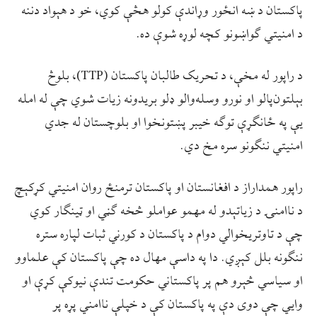
پاکستان د ښه انځور وړاندې کولو هڅې کوي، خو د هېواد دننه
د امنیتي ګواښونو کچه لوړه شوې ده.
د راپور له مخې، د تحریک طالبان پاکستان (TTP)، بلوڅ
بېلتون‌پالو او نورو وسله‌والو ډلو بریدونه زیات شوي چې له امله
یې په ځانګړې توګه خیبر پښتونخوا او بلوچستان له جدي
امنیتي ننګونو سره مخ دي.
راپور همداراز د افغانستان او پاکستان ترمنځ روان امنیتي کړکېچ
د ناامنۍ د زیاتېدو له مهمو عواملو څخه ګڼي او ټینګار کوي
چې د تاوتریخوالي دوام د پاکستان د کورني ثبات لپاره ستره
ننګونه بلل کېږي. دا په داسې مهال ده چې پاکستان کې علماوو
او سياسي څېرو هم پر پاکستاني حکومت تندې نيوکې کړې او
وايي چې دوی دې په پاکستان کې د خپلې ناامني پړه پر