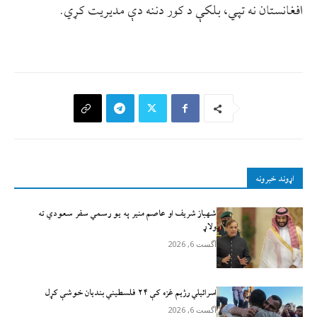
افغانستان نه تپي، بلکې د کور دننه دې مديريت کړي.
اړوند خبرونه
شهباز شریف او عاصم منیر په یو رسمي سفر سعودي ته
ولاړ
آگست 6, 2026
اسرائيلي رژيم غزه کې ۲۴ فلسطیني بندیان خوشې کړل
آگست 6, 2026