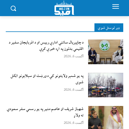
ډېر لوستل شوي
د چاپېریال ساتنې ادارې رییس او د اذربایجان سفیر د
اقلیمي بدلون په اړه خبرې کړې
آگست 6, 2026
په یو شمېر ولایتونو کې د ورښت او سېلابونو اټکل
شوی
آگست 6, 2026
شهباز شریف او عاصم منیر په یو رسمي سفر سعودي
ته ولاړ
آگست 6, 2026