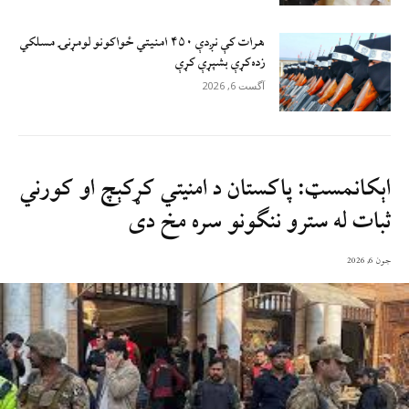
هرات کې نږدې ۴۵۰ امنيتي ځواکونو لومړنۍ مسلکي
زده‌کړې بشپړې کړې
آگست 6, 2026
اېکانمسټ: پاکستان د امنیتي کړکېچ او کورني
ثبات له سترو ننګونو سره مخ دی
جون 6, 2026