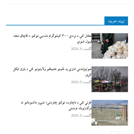
اړوند خبرونه
تخار کې د نږدې ۳۰۰ کیلوګرام نشه‌يي توکو د قاچاق مخه
نیول شوې
آگست 9, 2026
هواپېژندنې ادارې په ځینو ختیځو ولایتونو کې د باران اټکل
کړی
آگست 9, 2026
غزني کې د ناچاوده توکو چاودنې؛ شپږو ماشومانو ته
مرګ‌ژوبله اوښتې
آگست 9, 2026