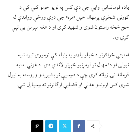
ياده قوماندانۍ وايي چې دې کس په نويو خونو کلي کې د
کورنۍ شخړې پرمهال خپل «تره» چې درې ورځې وړاندې له
حج څخه راستون شوی و شهيد کړی او د هغه مېرمن يې ټپې
کړې وه.
امنیتي ځواکونو د خپلو پلټنو په پایله کې نوموړی تېره شپه
نیولی او دا مهال تر لومړنیو څېړنو لاندې دی. د غزني امنیه
قوماندانۍ زیاته کړې چې د دوسیې تر بشپړېدو وروسته به نیول
شوی کس اړوندو عدلي او قضایي ارګانونو ته وسپارل شي.