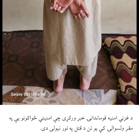
د غزني امنيه قوماندانۍ خبر ورکړی چې امنيتي ځواکونو يې په
مقر ولسوالۍ کې يو تن د قتل په تور نيولی دی.