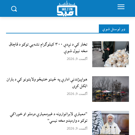
ډېر لوستل شوي
تخار کې د نږدې ۳۰۰ کیلوګرام نشه‌يي توکو د قاچاق
مخه نیول شوې
آگست 9, 2026
هواپېژندنې ادارې په ځینو ختیځو ولایتونو کې د باران
اټکل کړی
آگست 9, 2026
“معیاري لابراتوارونه د غیرمعیاري درملو او خوراکي
توکو د واردېدو مخه نیسي”
آگست 9, 2026