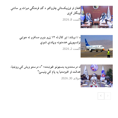
افغان او اوزبیکستاني چارواکو د ګډ فرهنګي میراث پر ساتنې
ټینګار کړی
آگست 8, 2026
د ا.ا وياند: تېر کال له ۱۲ زرو ډېرو مسافرو ته هوايي
ټرانسپورټي خدمتونه وړاندې شوي
آگست 2, 2026
له مرستندویه بنسټونو غوښتنه؛ “د مرستو وېش کې روڼتیا،
عدالت او اغېزمنتیا په پام کې ونیسئ”
جولای 30, 2026