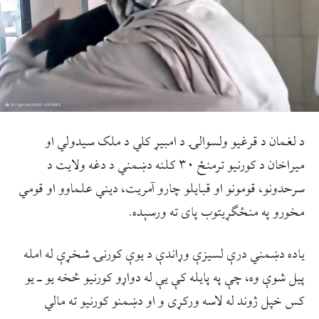
د لغمان د قرغیو ولسوالۍ د امبیړ کلي د ملک سیدولي او
میراخان د کورنیو ترمنځ ۳۰ کلنه دښمني د دغه ولایت د
سرحدونو، قومونو او قبایلو چارو آمریت، دیني علماوو او قومي
مخورو په منځګړیتوب پای ته ورسېده.
یاده دښمني درې لسیزې وړاندې د یوې کورنۍ شخړې له امله
پیل شوې وه، چې په پایله کې یې له دواړو کورنیو څخه یو ـ یو
کس خپل ژوند له لاسه ورکړی و او دښمنو کورنیو ته مالي