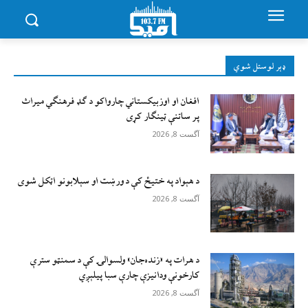
ډېر لوستل شوي
افغان او اوزبیکستاني چارواکو د ګډ فرهنګي میراث
پر ساتنې ټینګار کړی
آگست 8, 2026
د هېواد په ختیځ کې د ورښت او سېلابونو اټکل شوی
آگست 8, 2026
د هرات په «زنده‌جان» ولسوالۍ کې د سمنټو سترې
کارخونې ودانیزې چارې سبا پیلېږي
آگست 8, 2026