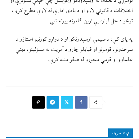
نوموړي د لغمان له اوسېدونکو وغوښتل چې خپلې ستونزې او
اختلافات د قانوني لارو او د یادې ادارې له لارې مطرح کړي،
ترڅو د حل لپاره یې اړین ګامونه پورته شي.
په پای کې، د سیمې اوسېدونکو او د دواړو کورنیو استازو د
سرحدونو، قومونو او قبایلو چارو د آمریت له مسؤلینو، دیني
علماوو او قومي مخورو له هڅو مننه کړې.
اړوند خبرونه