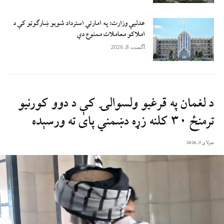
عدلیې وزارت: په امارتي استرداد شویو ښارګوټو کې د
املاکو معاملات ممنوع دي
آگست 8, 2026
د لغمان په قرغیو ولسوالۍ کې د دوو کورنیو
ترمنځ ۳۰ کلنه زړه دښمني پای ته ورسېده
جولای 3, 2026