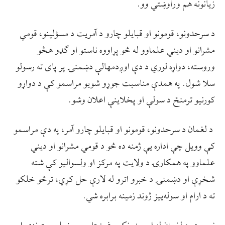
زیانونه هم وراوښتي وو.
د سرحدونو، قومونو او قبایلو چارو د آمریت د مسؤلینو، قومي
مشرانو او دیني علماوو له څو پړاووه ناستو او ګډو هڅو
وروسته، دواړه لوري د دې اوږدمهالې دښمنۍ پر پای ته رسولو
سلا شول. په همدې مناسبت جوړو شویو مراسمو کې د دواړو
کورنیو ترمنځ د سولې او پخلاینې اعلان وشو.
د لغمان د سرحدونو، قومونو او قبایلو چارو آمر، په دې مراسمو
کې وویل چې اداره یې ژمنه ده څو د قومي مشرانو او دیني
علماوو په همکارۍ د ولایت په مرکز او ولسوالیو کې شته
شخړې او دښمنۍ د خبرو اترو له لارې حل کړي، ترڅو خلکو
ته د ارام او سوله‌ییز ژوند زمینه برابره شي.