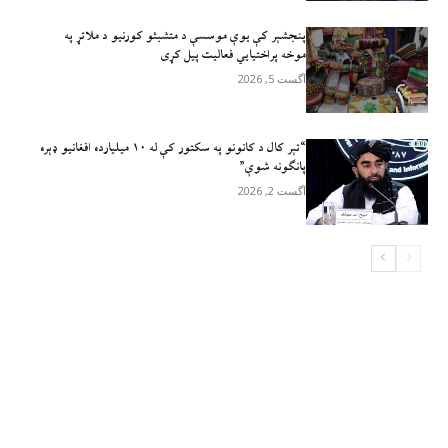
پنجشېر کې یوې موسسې د متشبثو کورنیو د ملاتړ په
موخه پراختیايي فعالیت پیل کړی
آگست 5, 2026
“تېر کال د کانونو په سکتور کې له ۱۰ میلیارده افغانیو ډېره
پانګونه شوې”
آگست 2, 2026