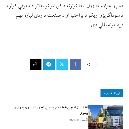
دواړو خواوو دا ډول نندارتونونه د کورنیو تولیداتو د معرفي کولو،
د سوداګریزو اړیکو د پراختیا او د صنعت د ودې لپاره مهم
فرصتونه بللي دي.
اړوند خبرونه
افغانستان له چين څخه د برېښنايي تجهيزاتو د واردېدو لړۍ
پيلوي
آگست 6, 2026