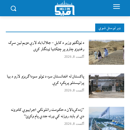
ډېر لوستل شوي
د ټولګټو وزیر د کابل – جلال‌اباد لارې دویم لین سړک
رغنیزو چارو پر چټکتیا ټینګار کړی
آگست 8, 2026
پاکستان له افغانستان سره د ټولو سوداګریزو لارو د بیا
پرانیستلو پرېکړه کړې
آگست 8, 2026
“زده‌کړيالان د حکومت راتلونکي اجراييوي کادرونه
دي او بايد روزنه کې ورته جدي پام وکړئ”
آگست 8, 2026