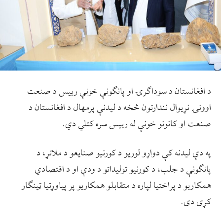
د افغانستان د سوداګرۍ او پانګونې خونې رييس د صنعت
اوونۍ نړیوال نندارتون څخه د لیدنې پرمهال د افغانستان د
صنعت او کانونو خونې له رييس سره کتلي دي.
په دې لیدنه کې دواړو لوريو د کورنیو صنایعو د ملاتړ، د
پانګونې د جلب، د کورنیو تولیداتو د ودې او د اقتصادي
همکاریو د پراختیا لپاره د متقابلو همکاریو پر پیاوړتیا ټینګار
کړی دی.