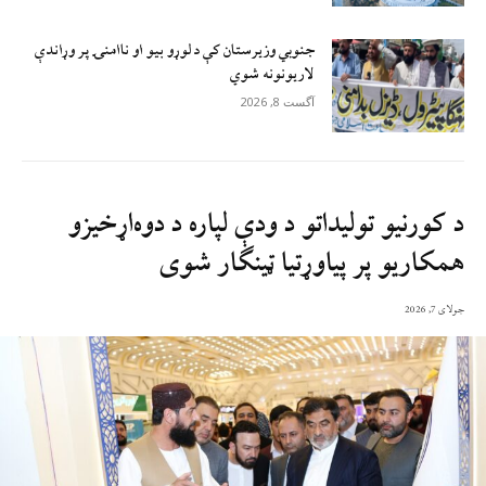
جنوبي وزیرستان کې د لوړو بیو او ناامنۍ پر وړاندې
لاريونونه شوي
آگست 8, 2026
د کورنيو توليداتو د ودې لپاره د دوه‌اړخيزو
همکاريو پر پياوړتيا ټينګار شوی
جولای 7, 2026