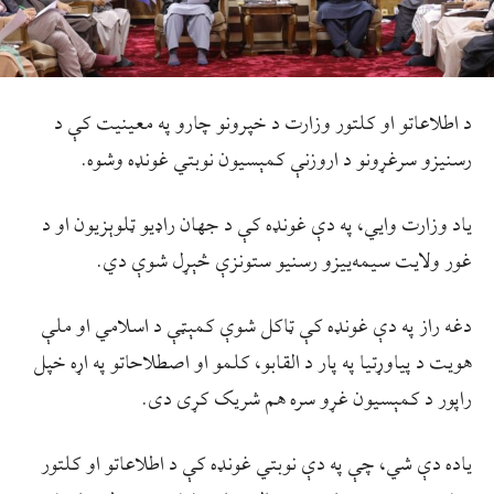
د اطلاعاتو او کلتور وزارت د خپرونو چارو په معينيت کې د
رسنيزو سرغړونو د اروزنې کمېسيون نوبتي غونډه وشوه.
ياد وزارت وايي، په دې غونډه کې د جهان راډيو ټلوېزيون او د
غور ولايت سيمه‌ييزو رسنيو ستونزې څېړل شوې دي.
دغه راز په دې غونډه کې ټاکل شوې کمېټې د اسلامي او ملې
هويت د پياوړتيا په پار د القابو، کلمو او اصطلاحاتو په اړه خپل
راپور د کمېسيون غړو سره هم شريک کړی دی.
ياده دې شي، چې په دې نوبتي غونډه کې د اطلاعاتو او کلتور