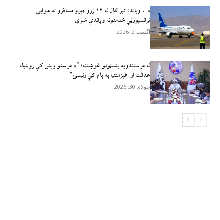
د ا.ا وياند: تېر کال له ۱۲ زرو ډېرو مسافرو ته هوايي
ټرانسپورټي خدمتونه وړاندې شوي
آگست 2, 2026
له مرستندویه بنسټونو غوښتنه؛ “د مرستو وېش کې روڼتیا،
عدالت او اغېزمنتیا په پام کې ونیسئ”
جولای 30, 2026