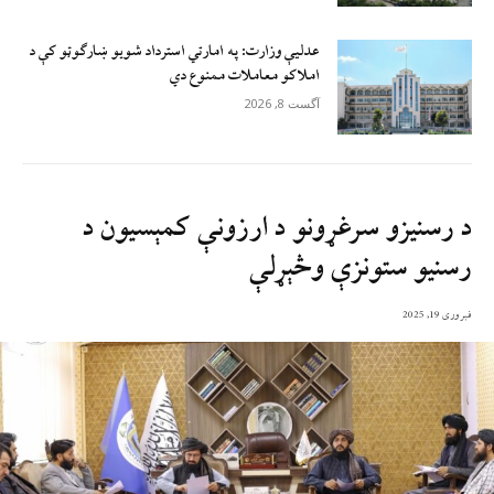
عدلیې وزارت: په امارتي استرداد شویو ښارګوټو کې د
املاکو معاملات ممنوع دي
آگست 8, 2026
د رسنيزو سرغړونو د ارزونې کمېسيون د
رسنيو ستونزې وڅېړلې
فبروری 19, 2025