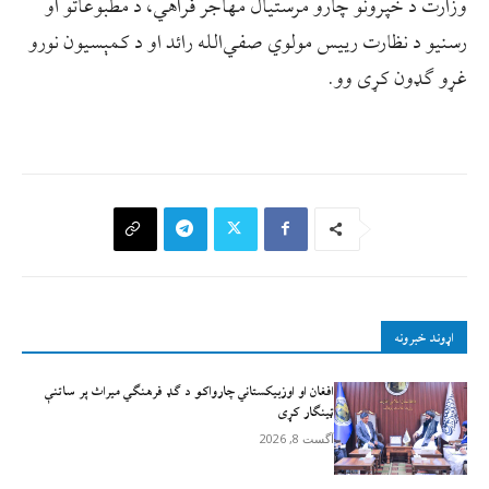
وزارت د خپرونو چارو مرستيال مهاجر فراهي، د مطبوعاتو او
رسنيو د نظارت رييس مولوي صفي‌الله رائد او د کمېسيون نورو
غړو ګډون کړی وو.
اړوند خبرونه
افغان او اوزبیکستاني چارواکو د ګډ فرهنګي میراث پر ساتنې
ټینګار کړی
آگست 8, 2026