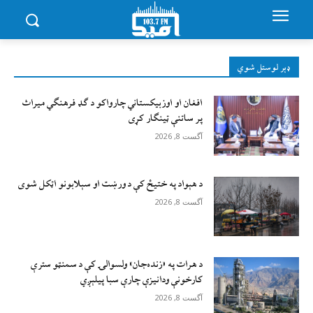
ډېر لوستل شوي
افغان او اوزبیکستاني چارواکو د ګډ فرهنګي میراث
پر ساتنې ټینګار کړی
آگست 8, 2026
د هېواد په ختیځ کې د ورښت او سېلابونو اټکل شوی
آگست 8, 2026
د هرات په «زنده‌جان» ولسوالۍ کې د سمنټو سترې
کارخونې ودانیزې چارې سبا پیلېږي
آگست 8, 2026