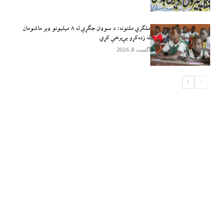
ملګري ملتونه: د سوډان جګړې له ۸ میلیونو ډېر ماشومان
له زده‌کړو بې‌برخې کړي
آگست 8, 2026