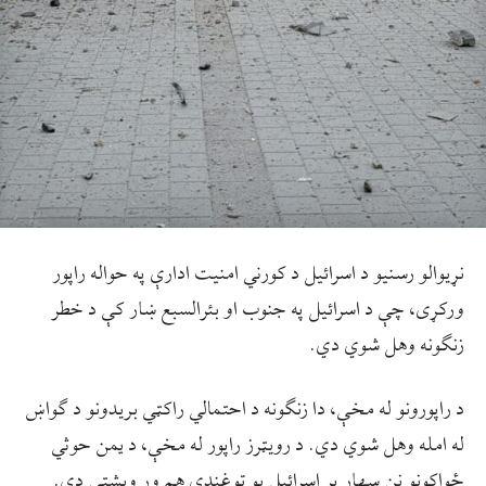
نړيوالو رسنيو د اسرائيل د کورني امنيت ادارې په حواله راپور
ورکړی، چې د اسرائيل په جنوب او بئرالسبع ښار کې د خطر
زنګونه وهل شوي دي.
د راپورونو له مخې، دا زنګونه د احتمالي راکټي بريدونو د ګواښ
له امله وهل شوي دي. د رويټرز راپور له مخې، د يمن حوثي
ځواکونو نن سهار پر اسرائيل يو توغندی هم ور ويشتی دی.