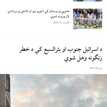
جنوبي وزیرستان کې د لوړو بیو او ناامنۍ پر وړاندې
لاريونونه شوي
آگست 8, 2026
د اسرائيل جنوب او بئرالسبع کې د خطر
زنګونه وهل شوي
جون 28, 2025