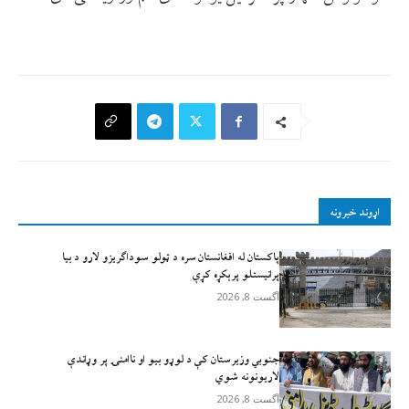
اړوند خبرونه
پاکستان له افغانستان سره د ټولو سوداګریزو لارو د بیا
پرانیستلو پرېکړه کړې
آگست 8, 2026
جنوبي وزیرستان کې د لوړو بیو او ناامنۍ پر وړاندې
لاريونونه شوي
آگست 8, 2026