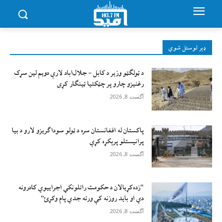
ډېر لوستل شوي
د ټولګټو وزیر د کابل – جلال‌اباد لارې دویم لین سړک
رغنیزو چارو پر چټکتیا ټینګار کړی
آگست 8, 2026
پاکستان له افغانستان سره د ټولو سوداګریزو لارو د بیا
پرانیستلو پرېکړه کړې
آگست 8, 2026
“زده‌کړيالان د حکومت راتلونکي اجراييوي کادرونه
دي او بايد روزنه کې ورته جدي پام وکړئ”
آگست 8, 2026