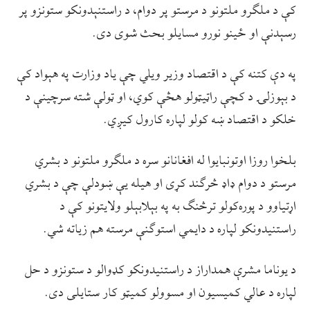
کې د ملګرو ملتونو د مرستو پر دوام، د راستنېدونکو ستونزو پر
رسېدنې او ځینو نورو مسایلو بحث شوی دی.
په دې کتنه کې د اقتصاد وزیر ویلي چې یاد وزارت په هېواد کې
د بېوزلۍ د کچې راټیټولو هڅې کوي، او ټولې شته سرچینې د
خلکو د اقتصاد ښه‌ کولو لپاره کارول کیږي.
بلخوا روزا اوتونبایوا له افغانانو سره د ملګرو ملتونو د بشري
مرستو د دوام ډاډ څرګند کړی او هیله یې ښودلې چې د بشري
اړتیاوو د پوره‌کولو ترڅنګ به په بېلابېلو ولایتونو کې د
راستنیدونکو لپاره د دایمي استوګنې مرسته هم زیاته شي.
د یوناما مشرې همداراز د راستنیدونکو کډوالو د ستونزو د حل
لپاره د عالي کمیسیون او مسوولو کمیټو کار ستایلی دی.