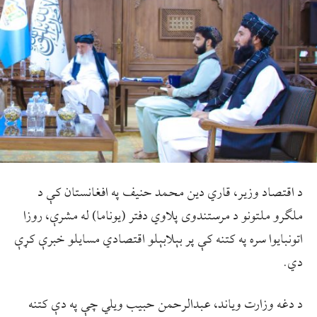
د اقتصاد وزیر، قاري دین محمد حنیف په افغانستان کې د
ملګرو ملتونو د مرستندوی پلاوي دفتر (یوناما) له مشرې، روزا
اتونبایوا سره په کتنه کې پر بېلابېلو اقتصادي مسایلو خبرې کړې
دي.
د دغه وزارت ویاند، عبدالرحمن حبیب ویلي چې په دې کتنه