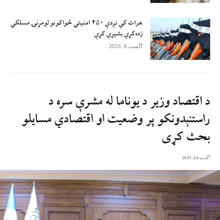
هرات کې نږدې ۴۵۰ امنيتي ځواکونو لومړنۍ مسلکي
زده‌کړې بشپړې کړې
آگست 6, 2026
د اقتصاد وزیر د یوناما له مشرې سره د
راستنېدونکو پر وضعیت او اقتصادي مسایلو
بحث کړی
آگست 24, 2025