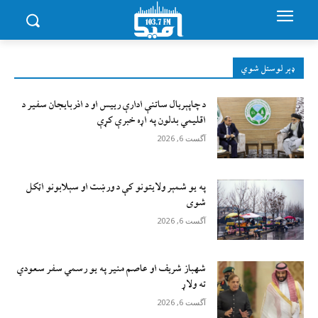
ډېر لوستل شوي
د چاپېریال ساتنې ادارې رییس او د اذربایجان سفیر د
اقلیمي بدلون په اړه خبرې کړې
آگست 6, 2026
په یو شمېر ولایتونو کې د ورښت او سېلابونو اټکل
شوی
آگست 6, 2026
شهباز شریف او عاصم منیر په یو رسمي سفر سعودي
ته ولاړ
آگست 6, 2026