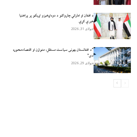
د افغان او اماراتي چارواکو د دوه‌اړخیزو اړیکو پر پراختیا
خبرې کړې
جولای 31, 2026
“د افغانستان بهرنی سیاست مستقل، متوازن او اقتصادمحوره
دی”
جولای 29, 2026