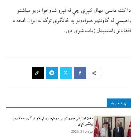
دا کتنه داسې مهال کېږي چې له تېرو شاوخوا دریو میاشتو
راهیسې له ګاونډیو هېوادونو په ځانګړې توګه له ایران څخه د
افغانانو راستنېدل زیات شوي دي.
اړوند خبرونه
افغان او ترکي چارواکو پر دوه‌اړخیزو اړيکو او ګډو همکاريو
ټينګار کړی
جولای 31, 2026