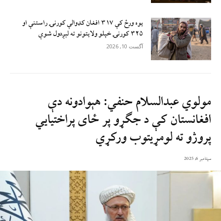
یوه ورځ کې ۳۱۷ افغان کډوالې کورنۍ راستنې او
۳۲۵ کورنۍ خپلو ولایتونو ته لېږدول شوې
آگست 10, 2026
مولوي عبدالسلام حنفي: هېوادونه دې
افغانستان کې د جګړو پر ځای پراختیایي
پروژو ته لومړیتوب ورکړي
سپتامبر 6, 2025