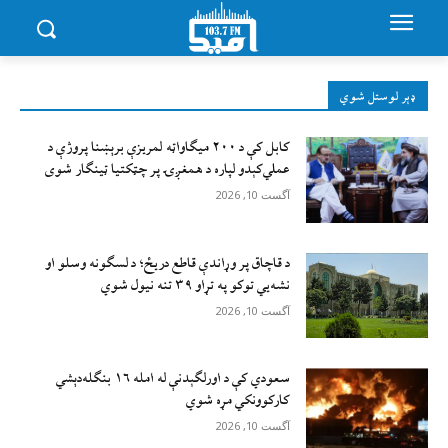
ډېر لوستل شوي
کابل کې د ۲۰۰ میګاواټه لمریزې برېښنا پروژې د
عملي‌کېدو لپاره د همغږۍ پر چټکتیا ټینګار شوی
آگست 10, 2026
د قاچاق پر وړاندې قاطع دريځ؛ د لسګونه وسلو او
نشه‌يي توکو په تړاو ۳۹ تنه نيول شوي
آگست 10, 2026
سعودي کې د اورلګېدنې له امله ۱۶ بنګله‌دېشي
کارکوونکي مړه شوي
آگست 10, 2026