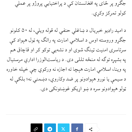
جګړو پر ځای په افغانستان کې د پراختیایي پروژو پر عملي
کولو تمرکز وکړي.
د اميد راډيو خبريال د ښاغلي حنفي له قوله ويلي، له ۵۰ کلونو
جګړو وروسته اوس د اسلامي امارت په راتګ په ټول هېواد کې
سرتاسری امنیت ټینګ شوی او د نشه‌يي توکو کر او قاچاق هم
په بشپړه توګه له منځه تللی دی. د رياست‌الوزرا اداري مرستيال
په وینا، اسلامي امارت هېچا ته اجازه نه ورکوي چې خپله خاوره
د سیمې یا نورو هېوادونو پر ضد وکاروي، دښمني نه؛ بلکې له
ټولو هېوادونو سره د ښو اړیکو غوښتونکی دی.