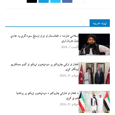
اړوند خبرونه
اسلامي امارت: د افغانستان او ایران ترمنځ سوداګري په عادي
ډول جریان لري
آگست 7, 2026
افغان او ترکي چارواکو پر دوه‌اړخیزو اړيکو او ګډو همکاريو
ټينګار کړی
جولای 31, 2026
د افغان او اماراتي چارواکو د دوه‌اړخیزو اړیکو پر پراختیا
خبرې کړې
جولای 31, 2026