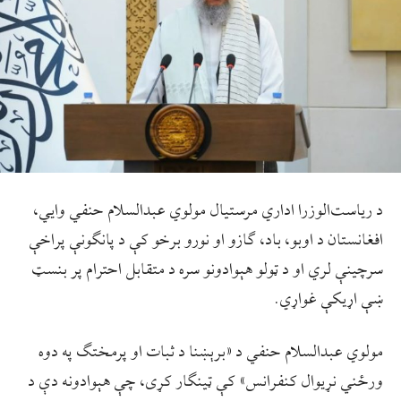
د ریاست‌الوزرا اداري مرستیال مولوي عبدالسلام حنفي وایي،
افغانستان د اوبو، باد، ګازو او نورو برخو کې د پانګونې پراخې
سرچینې لري او د ټولو هېوادونو سره د متقابل احترام پر بنسټ
ښې اړیکې غواړي.
مولوي عبدالسلام حنفي د «برېښنا د ثبات او پرمختګ په دوه
ورځني نړيوال کنفرانس» کې ټینګار کړی، چې هېوادونه دې د