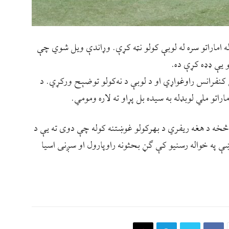
ه اماراتو سره له لوبې کولو نټه کړې. وړاندې ویل شوي چې
لو یې ډډه کړې ده.
کنفرانس راوغواړي او د لوبې د نه‌‌کولو توضېح ورکړي. د
اتو ملي لوبډله به سیده بل پړاو ته لاره ومومي.
څخه د هغه ریفري د بهرکولو غوښتنه کوله چې دوی ته یې د
ښې په خواله رسنیو کې ګڼ بحثونه راوپارول او سږنی اسیا