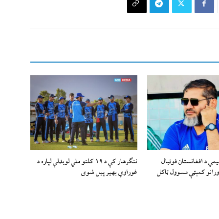
یمي د افغانستان فوټبال
ننګرهار کې د ۱۹ کلنو ملي لوبډلې لپاره د
ورانو کمېټې مسوول ټاکل
غوراوي بهیر پیل شوی