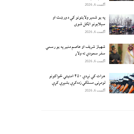
آگست 6, 2026
په یو شمېر ولایتونو کې د ورښت او
سېلابونو اټکل شوی
آگست 6, 2026
شهباز شریف او عاصم منیر په یو رسمي
سفر سعودي ته ولاړ
آگست 6, 2026
هرات کې نږدې ۴۵۰ امنيتي ځواکونو
لومړنۍ مسلکي زده‌کړې بشپړې کړې
آگست 6, 2026