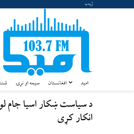
ژبه
امید
افغانستان
سیمه او نړۍ
شننه
د سیاست ښکار اسیا جام لوب
انکار کړی