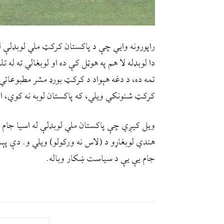
راپورونه وایي چې د پاکستان کرکټ ملي لوبډلې ل
دا لوبډله لا هم په هوټل کې ده او لوبغالي ته له ت
تمه ده، د دغه هېواد د کرکټ بورډ مشر مطبوعاتي 
کرکټ شنونکي ویلي، که پاکستان لوبه نه کوي، امار
ویل کیږي چې پاکستان ملي لوبډلې له اسیا جام 
هندي لوبغاړو د (لاس نه ورکولو) ویلي و. دې پې
جام یې یې د سیاست ښکار وباله.