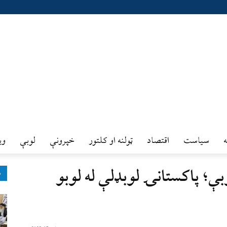
سیاست
اقتصاد
ټولنه او کلتور
خپرونې
لوبې
وي
ې؛ پاکستانۍ لوبډلې له لوبو
ډ