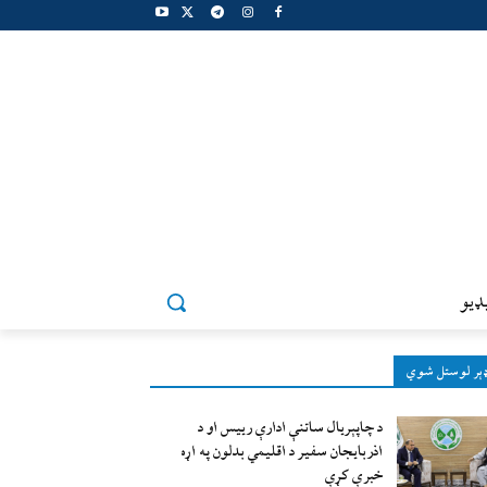
ډيو
ېر لوستل شوي
د چاپېریال ساتنې ادارې رییس او د
اذربایجان سفیر د اقلیمي بدلون په اړه
خبرې کړې