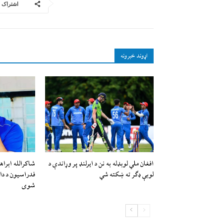
اشتراک
اړوند خبرونه
افغان ملي لوبډله به نن د ايرلنډ پر وړاندې د
شاکرالله ابراه
لوبې ډګر ته ښکته شي
فدراسیون د دا
شوی