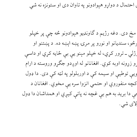
احتمال د دواړو هېوادونو په تاوان دی او ستونزه نه شي
 مخ دی. دغه رژیم د ګاونډیو هېوادونو څه چې پر خپلو
و، سندیانو او نورو پر مرۍ پښه اېښه ده. د پښتنو او
لي ـ ترور کړي، له خپلو مېنو یې بې ځایه کړي او داسې
زړونه اوبه کوي. افغانانو له اوږدو جګړو وروسته د ارام
 توطیې او سیمه کې د اوربلولو په لټه کې دی. دا ډول
له کچه منفوروي او حتمي انزوا سره یې مخوي. افغانان د
 دا برید به هم بې غچه نه پاتې کیږي او همداشان دا ډول
لای شي.