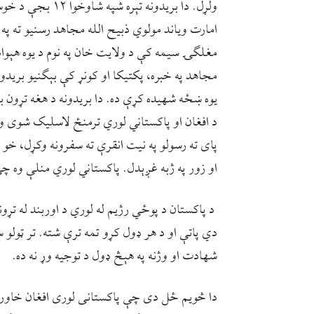
ولړل. دا بریدونه 
امارت ویاند مولوي ذبیح الله مجاهد رسنیو ته په
مغلګۍ سیمه کې د ولایت خان په نوم د یوه هېو
یوه ښځه شهیده کړې ده. دا بریدونه د هغه تړون
د افغان او پاکستاني لوري ترمنځ لاسلیک شوی و. 
پای ته رسولو په نیت انقرې ته سفرونه وکړل، خو پ
او زور په ژبه غږېدل. پاکستاني لوري منلې وه چې
‏ د پاکستان د پوځي رژیم له لوري د اوربند له تړ
دي پاتې او د هر ډول کړو تمه ترې شته. تر ټولو
شهادت او وژنه په هېڅ ډول د توجیه وړ نه ده.
دا څویم ځل دی چې پاکستانی لوری افغان خاور