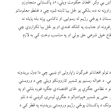
اښ یې وکړ. افغان حکومت ویلي، «د پاکستاني متجاوزو
وړنه نه ده، بلکې يو ځل بيا ثابته شوه چې د غلطو معلوماتو
تان د پوځي رژیم له رسوایۍ او ناکامۍ پرته بله پايله نه
رغړونه او جنایت په کلکه غندي او يو ځل بيا تکراروي چې
اع خپل شرعي حق بولي او په مناسب وخت کې به لازم
 ټولو افغانانو غبرګون راپارولی او ښيي چې دا ډول بریدونه
. د خواله رسنیو یو شمېر کاروونکو ویلي چې د وروستي
نو د نظامي جګړې پر ځای اقتصادي جګړه غوره بللې او په
ي. حتی یو شمېر هېوادوالو د جګړې لومړۍ کرښې ته د تلو
وتک د پاکستان پوځي رژيم وروستي بريدونه په قطر کې د