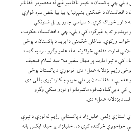
یلي چې پاکستان د خپلو ناکامیو غچ له معصومو افغانانو
 افغانستان د ځمکنۍ بشپړتیا په بیا بیا نقض سره غواړي
ه د اور خوراک کړي. د سياسي چارو یو بل شنونکي
بریدونو ته په غبرګون کې ویلي، چې د افغانستان حکومت
وڅ ځواب ورکوي. ښاغلي څکمني دا برید د پاکستان د پوځي
لامي امارت دفاعي ځواکونه به له عامو وګړو سره په ګډه د
تان کې د تېر امارت پر مهال سفیر ملا عبدالسلام ضعیف
وځي رژیم بزدلانه عمل» دی. نوموړي د پاکستان پوځي
 هغه یې د افغانستان پر ملي حریم ښکاره تېری بللی دی.
کې د بې‌ګناه ښځو، ماشومانو او نورو ملکي وګړو
فساد بزدلانه عمل» دی.
ړي استازي زلمي خلیل‌زاد د پاکستاني رژيم له لوري د تېرې
ه یې خواخوږي څرګنده کړې ده. خلیلزاد پر خپله اېکس پاڼه