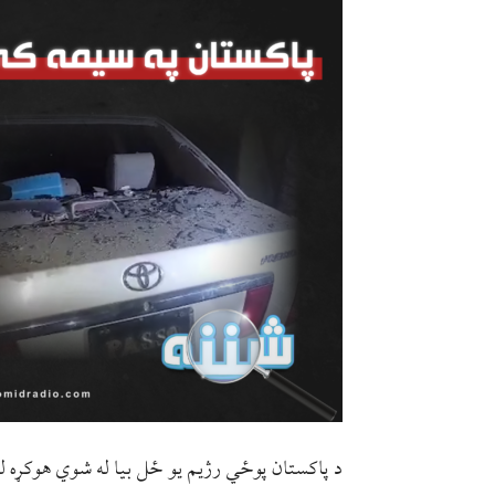
د پاکستان پوځي رژیم یو ځل بیا له شوي هوکړه لی