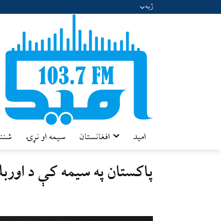
ژبه
امید
افغانستان
سیمه او نړۍ
شننه
پاکستان په سیمه کې د اور