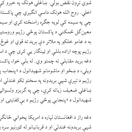
شوي تړون نقض بولي. ښاغلي هوتک په خبرو کې و
اخلي. روح الله هوتک داسې انګیري چې پاکستان د
چې په سیمه کې لویه جګړه رامنځته کړي او سیم
معين‌ګل څمکني د پاکستان پوځي رژيم وروستیو 
به د عامو خلکو په ملاتړ دې برید ته قوي او غ
رژیم پوچه اراده بللې او ټینګار یې کړی چې د اس
دغه برید مقابلې ته چمتو وي. له بلې خوا، پاکس
ویلي، د ښځو او ماشومانو شهيدانول د «پنجاب پ
رژيم د تېرې شپې بریدونه په سختو ټکو غندلي او
ښاغلي ضعیف زیاته کړې، چې په ګربزو ولسوالۍ 
شهيدانول د «پنجابي پوځي رژیم د بې‌کفایتۍ او 
دغه راز د افغانستان لپاره د امریکا پخواني ځانګ
شپې بریدونه غندلي او د قربانیانو له کورنیو سر