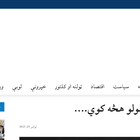
سیاست
اقتصاد
ټولنه او کلتور
خپرونې
لوبې
وي
بلولو هڅه کوي….
ډ
نوامبر 25, 2025