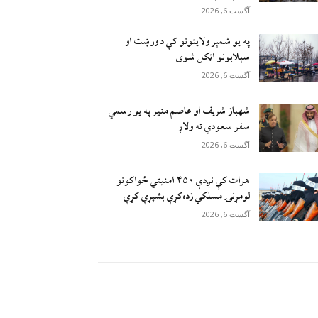
آگست 6, 2026
په یو شمېر ولایتونو کې د ورښت او
سېلابونو اټکل شوی
آگست 6, 2026
شهباز شریف او عاصم منیر په یو رسمي
سفر سعودي ته ولاړ
آگست 6, 2026
هرات کې نږدې ۴۵۰ امنيتي ځواکونو
لومړنۍ مسلکي زده‌کړې بشپړې کړې
آگست 6, 2026