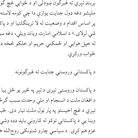
بربنډ تېري ته غبرګون ښودلی او د ځوابي غچ ګو
ملېشو دغه ډول جنایت يوازې دا چې کومه لاسته‌را
پر اساس اقدام د وضعيت له لا ترينګلتيا او د پاکس
شي لرلای.» د اسلامي امارت ویاند ویلي، دغه س
له خپل هوايي او ځمکني حريم او خلکو څخه دف
ځواب ورکړي.
د پاکستاني وروستي جنایت ته غبرګونونه
د پاکستان وروستی تېری د تېر په څېر یو ځل بیا د
د افغان ملت د انسجام او ملي وحدت سبب ګرځي
تېري د غچ اخیستو په پار ټول ملت تیار دی. ځی
وینا یې د پاکستاني توکو له کارونې باید ډډه وش
عزم هم کړی. د سياسي چارو شنونکی روح‌الله ه