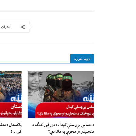
اشتراک
اړوند خبرونه
د حماس بې‌وسلې کېدل د دې غورځنګ د
پاکستان د متقا
منحلېدو او محوې په مانا دي؟
کې…!