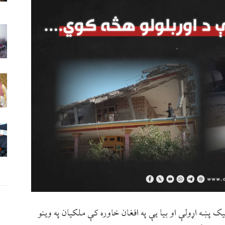
ک پښه اړولې او بیا یې په افغان خاوره کې ملکیان په وینو