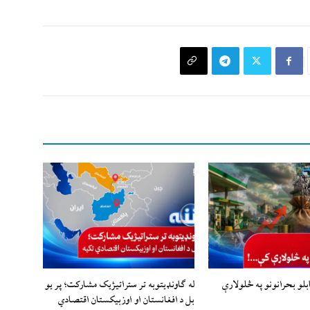
بلو بحرانونو په څلولارې
له ګاونډیتوبه تر ستراتیژیک مشارکت؛ پر یو
بل د افغانستان او اوزبیکستان اقتصادي