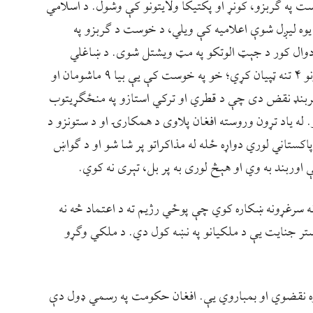
تېره شپه شاوخوا ۱۲ بجې د خوست په ګربزو، کونړ او پکتیکا ولایتونو کې وشول. د اسلامي
 یوه لیږل شوې اعلامیه کې ویلي، د خوست د ګربزو په
ادوال کور د جېټ الوتکو په مټ ویشتل شوی. د ښاغلي
مجاهد په خبره، پکتیکا او کونړ کې بېګنیو بریدونو ۴ تنه ټپیان کړي؛ خو په خوست کې یې بیا ۹ ماشومان او
 بربنډ نقض دی چې د قطري او ترکي استازو په منځګړیتوب
له یاد تړون وروسته افغان پلاوی د همکارۍ او د ستونزو د
اکستاني لوري دواړه ځله له مذاکراتو پر شا شو او د ګواښ
 اوربند به وي او هېڅ لوری به پر بل، تېری نه کوي.
ونه سرغړونه ښکاره کوي چې پوځي رژیم ته د اعتماد څه نه
 ستر جنایت یې د ملکیانو په نښه کول دي. د ملکي وګړو
ه نقضوي او بمباروي یې. افغان حکومت په رسمي ډول دې