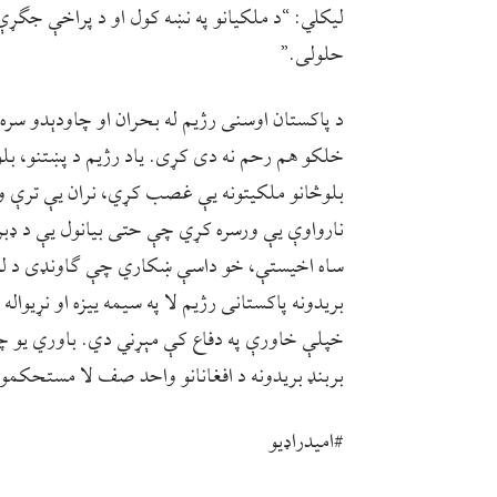
ليکلي: “د ملکیانو په نښه کول او د پراخې جګړې 
حلولی.”
د پاکستان اوسنی رژیم له بحران او چاودېدو سره
خلکو هم رحم نه دی کړی. یاد رژیم د پښتنو، بلوڅ
بلوڅانو ملکیتونه یې غصب کړي، نران یې ترې وژ
نارواوې یې ورسره کړي چې حتی بیانول یې د ډبرو 
ساه اخیستې، خو داسې ښکاري چې ګاونډی د لویې
بریدونه پاکستانی رژیم لا په سیمه ییزه او نړیوا
خپلې خاورې په دفاع کې مېړني دي. باوري یو چې
بربنډ بریدونه د افغانانو واحد صف لا مستحکمو
#امیدراډيو