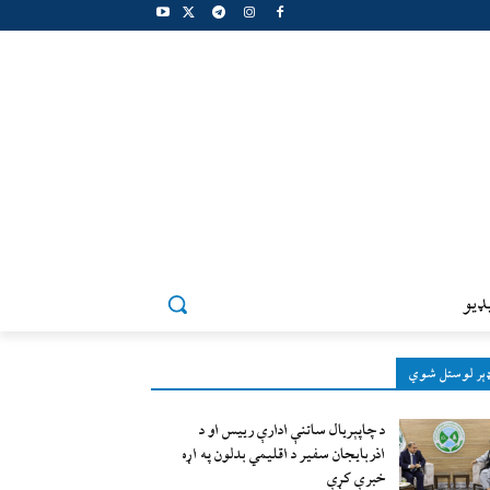
ډيو
ېر لوستل شوي
د چاپېریال ساتنې ادارې رییس او د
اذربایجان سفیر د اقلیمي بدلون په اړه
خبرې کړې