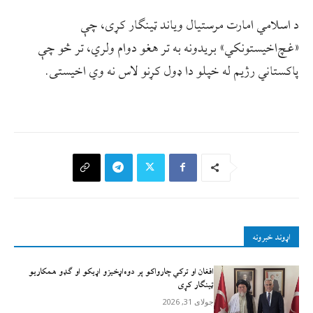
د اسلامي امارت مرستيال وياند ټينګار کړی، چې
«غچ‌اخيستونکي» بريدونه به تر هغو دوام ولري، تر څو چې
پاکستاني رژيم له خپلو دا ډول کړنو لاس نه وي اخيستی.
اړوند خبرونه
افغان او ترکي چارواکو پر دوه‌اړخیزو اړيکو او ګډو همکاريو
ټينګار کړی
جولای 31, 2026