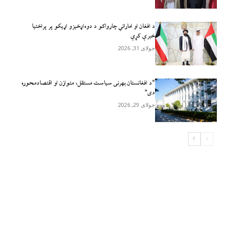
د افغان او اماراتي چارواکو د دوه‌اړخیزو اړیکو پر پراختیا
خبرې کړې
جولای 31, 2026
“د افغانستان بهرنی سیاست مستقل، متوازن او اقتصادمحوره
دی”
جولای 29, 2026