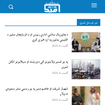
ډېر لوستل شوي
د چاپېریال ساتنې ادارې رییس او د اذربایجان سفیر د
اقلیمي بدلون په اړه خبرې کړې
آگست 6, 2026
په یو شمېر ولایتونو کې د ورښت او سېلابونو اټکل
شوی
آگست 6, 2026
شهباز شریف او عاصم منیر په یو رسمي سفر سعودي
ته ولاړ
آگست 6, 2026