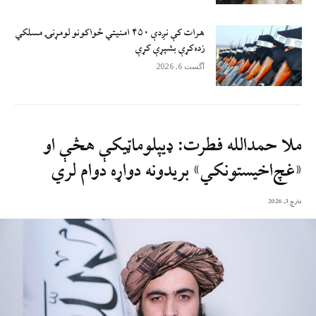
هرات کې نږدې ۴۵۰ امنيتي ځواکونو لومړنۍ مسلکي
زده‌کړې بشپړې کړې
آگست 6, 2026
ملا حمدالله فطرت: ډیپلوماټیکې هڅې او
«غچ‌اخیستونکي» بریدونه دواړه دوام لري
مارچ 3, 2026