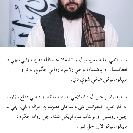
د اسلامي امارت مرستيال وياند ملا حمدالله فطرت وايي، چې د
افغانستان او پاکستان پوځي رژيم د روانې جګړې په تړاو
ډيپلوماټيکې هڅې شوې دي.
د اميد راډيو خبريال د اسلامي امارت وياند او د ملي دفاع وزارت
په ګډ خبري کنفرانس کې د ښاغلي فطرت په حواله ويلي، چې له
چين، روسيې او برېټانیا سره اړيکې شته، چې روانه جګړه د
ډپيلوماټيکو لارو حل شي.