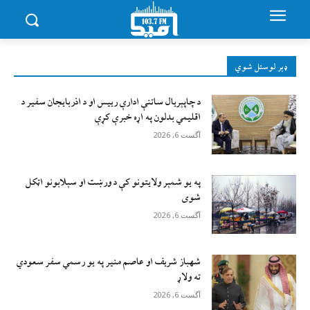
ډېر لوستل شوي
د چاپېریال ساتنې ادارې رییس او د اذربایجان سفیر د
اقلیمي بدلون په اړه خبرې کړې
آگست 6, 2026
په یو شمېر ولایتونو کې د ورښت او سېلابونو اټکل
شوی
آگست 6, 2026
شهباز شریف او عاصم منیر په یو رسمي سفر سعودي
ته ولاړ
آگست 6, 2026