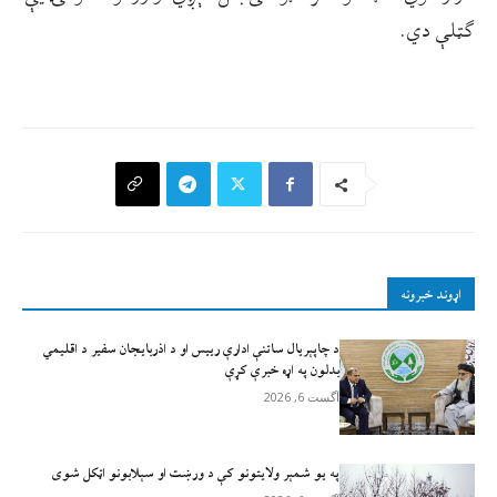
ګټلې دي.
اړوند خبرونه
د چاپېریال ساتنې ادارې رییس او د اذربایجان سفیر د اقلیمي
بدلون په اړه خبرې کړې
آگست 6, 2026
په یو شمېر ولایتونو کې د ورښت او سېلابونو اټکل شوی