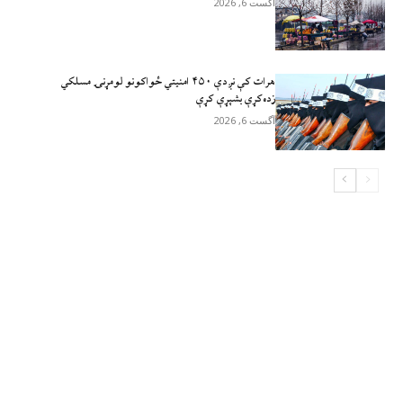
آگست 6, 2026
هرات کې نږدې ۴۵۰ امنيتي ځواکونو لومړنۍ مسلکي
زده‌کړې بشپړې کړې
آگست 6, 2026