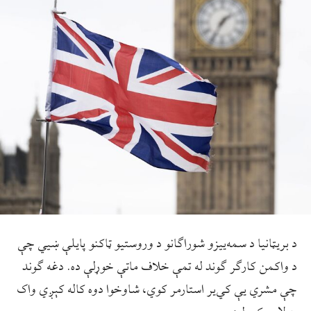
د بریټانیا د سمه‌ییزو شوراګانو د وروستیو ټاکنو پایلې ښيي چې
د واکمن کارګر ګوند له تمې خلاف ماتې خوړلې ده. دغه ګوند
چې مشري یې کي‌یر استارمر کوي، شاوخوا دوه کاله کېږي واک