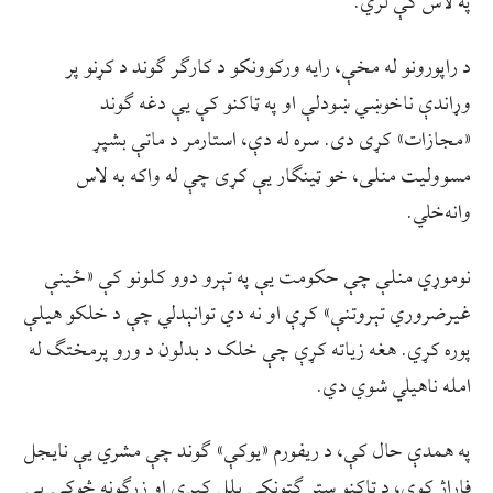
په لاس کې لري.
د راپورونو له مخې، رایه ورکوونکو د کارګر ګوند د کړنو پر
وړاندې ناخوښي ښودلې او په ټاکنو کې یې دغه ګوند
«مجازات» کړی دی. سره له دې، استارمر د ماتې بشپړ
مسوولیت منلی، خو ټینګار یې کړی چې له واکه به لاس
وانه‌خلي.
نوموړي منلې چې حکومت یې په تېرو دوو کلونو کې «ځینې
غیرضروري تېروتنې» کړې او نه دي توانېدلي چې د خلکو هیلې
پوره کړي. هغه زیاته کړې چې خلک د بدلون د ورو پرمختګ له
امله ناهیلي شوي دي.
په همدې حال کې، د ریفورم «یوکې» ګوند چې مشري یې نایجل
فاراژ کوي، د ټاکنو ستر ګټونکی بلل کېږي او زرګونه څوکۍ یې