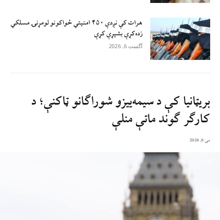
هرات کې نږدې ۴۵۰ امنيتي ځواکونو لومړنۍ مسلکي
زده‌کړې بشپړې کړې
آگست 6, 2026
بریټانیا کې د سیمه‌ییزو شوراګانو ټاکنې؛ د
کارګر ګوند ماتې منلې
می 9, 2026