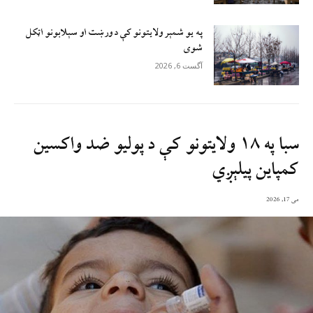
په یو شمېر ولایتونو کې د ورښت او سېلابونو اټکل
شوی
آگست 6, 2026
سبا په ۱۸ ولایتونو کې د پولیو ضد واکسین
کمپاین پیلېږي
می 17, 2026