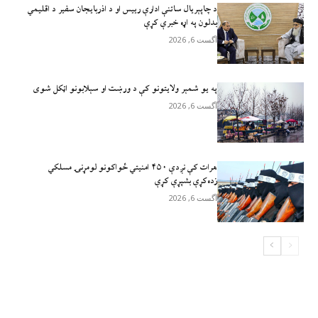
د چاپېریال ساتنې ادارې رییس او د اذربایجان سفیر د اقلیمي
بدلون په اړه خبرې کړې
آگست 6, 2026
په یو شمېر ولایتونو کې د ورښت او سېلابونو اټکل شوی
آگست 6, 2026
هرات کې نږدې ۴۵۰ امنيتي ځواکونو لومړنۍ مسلکي
زده‌کړې بشپړې کړې
آگست 6, 2026