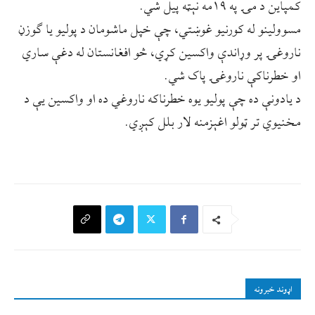
کمپاین د مۍ په ۱۹مه نېټه پیل شي.
مسوولینو له کورنیو غوښتي، چې خپل ماشومان د پولیو یا ګوزڼ
ناروغۍ پر وړاندې واکسین کړي، څو افغانستان له دغې ساري
او خطرناکې ناروغۍ پاک شي.
د یادونې ده چې پولیو یوه خطرناکه ناروغي ده او واکسین یې د
مخنیوي تر ټولو اغېزمنه لار بلل کېږي.
اړوند خبرونه