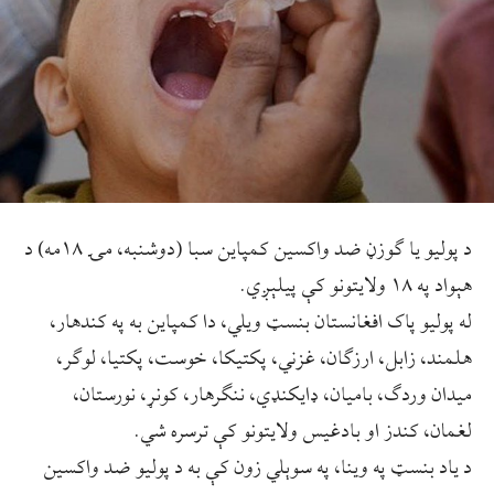
د پولیو یا ګوزڼ ضد واکسین کمپاین سبا (دوشنبه، مۍ ۱۸مه) د
هېواد په ۱۸ ولایتونو کې پیلېږي.
له پولیو پاک افغانستان بنسټ ویلي، دا کمپاین به په کندهار،
هلمند، زابل، ارزګان، غزني، پکتیکا، خوست، پکتیا، لوګر،
میدان وردګ، بامیان، ډایکنډي، ننګرهار، کونړ، نورستان،
لغمان، کندز او بادغیس ولایتونو کې ترسره شي.
د ياد بنسټ په وينا، په سوېلي زون کې به د پولیو ضد واکسین