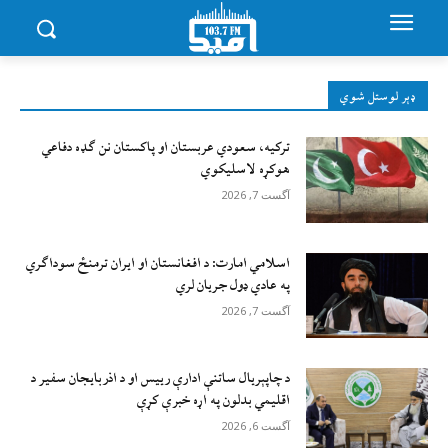
ډېر لوستل شوي
ترکیه، سعودي عربستان او پاکستان نن ګډه دفاعي
هوکړه لاسلیکوي
آگست 7, 2026
اسلامي امارت: د افغانستان او ایران ترمنځ سوداګري
په عادي ډول جریان لري
آگست 7, 2026
د چاپېریال ساتنې ادارې رییس او د اذربایجان سفیر د
اقلیمي بدلون په اړه خبرې کړې
آگست 6, 2026