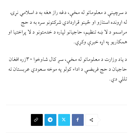
د سرچينې د معلوماتو له مخې، دغه راز هغه به د اسلامي نړۍ
له اړونده استازو او ځینو قراردادي شرکتونو سره به د حج
مراسمو د لا ښه تنظیم، حاجیانو لپاره د خدمتونو د لا پراختیا او
همکاریو په اړه خبرې وکړي.
د یاد وزارت د معلوماتو له مخې، سږ کال شاوخوا ٣٠زره افغان
حاجیان د حج فریضې د اداء کولو په موخه سعودي عربستان ته
تللي دي.