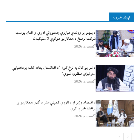
اړوند خبرونه
د پېښو پر وړاندې مبارزې چمتووالي ادارې او افغان پوسټ
شرکت ترمنځ د همکاریو هوکړې لاسلیکېدل
آگست 2, 2026
د تېر يو کال په ترڅ کې؛ “د افغانستان پنځه کلنه پرمختیايي
ستراتیژي منظوره شَوې”
آگست 2, 2026
د اقتصاد وزیر او د ناروې کمېټې مشر د ګډو همکاریو پر
پراختیا خبرې کړې
آگست 2, 2026