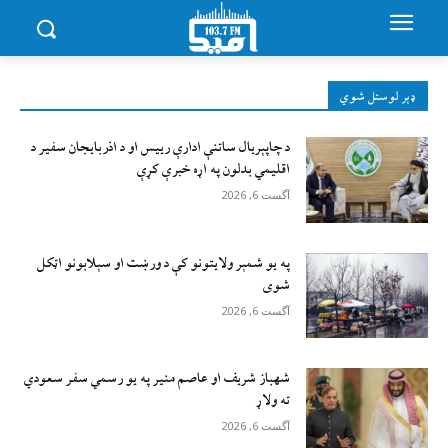
ډېر لوستل شوي
د چاپېریال ساتنې ادارې رییس او د اذربایجان سفیر د
اقلیمي بدلون په اړه خبرې کړې
آگست 6, 2026
په یو شمېر ولایتونو کې د ورښت او سېلابونو اټکل
شوی
آگست 6, 2026
شهباز شریف او عاصم منیر په یو رسمي سفر سعودي
ته ولاړ
آگست 6, 2026