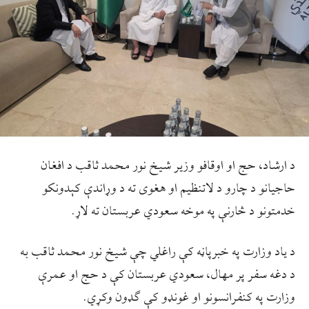
د ارشاد، حج او اوقافو وزیر شیخ نور محمد ثاقب د افغان
حاجیانو د چارو د لاتنظیم او هغوی ته د وړاندې کېدونکو
خدمتونو د څارنې په موخه سعودي عربستان ته لاړ.
د یاد وزارت په خبرپاڼه کې راغلي چې شیخ نور محمد ثاقب به
د دغه سفر پر مهال، سعودي عربستان کې د حج او عمرې
وزارت په کنفرانسونو او غونډو کې ګډون وکړي.