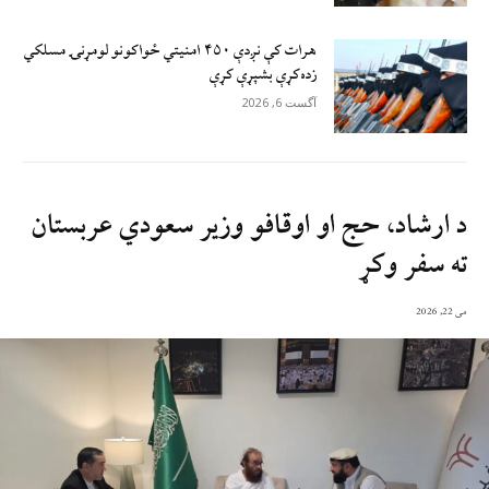
هرات کې نږدې ۴۵۰ امنيتي ځواکونو لومړنۍ مسلکي
زده‌کړې بشپړې کړې
آگست 6, 2026
د ارشاد، حج او اوقافو وزیر سعودي عربستان
ته سفر وکړ
می 22, 2026