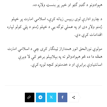
هېوادونو د ګډو ګټو او خیر پر بنسټ ولاړه ده.
د چارو ادارې لوی رييس زیاته کړې، اسلامي امارت پر خپلو
ژمنو ولاړ دی او په عملي توګه یې د خپلو ژمنو د پلي کولو لپاره
اقدامات کړي دي.
مولوي نورالحق انور همداراز ټینګار کړی چې د اسلامي امارت
هڅه دا ده څو هېوادوالو ته په بېلابېلو برخو کې لا ډېرې
اسانتیاوې برابرې او د خدمتونو کچه لوړه کړي.