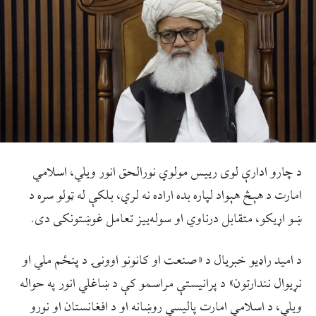
د چارو ادارې لوی رییس مولوي نورالحق انور ویلي، اسلامي
امارت د هېڅ هېواد لپاره بده اراده نه لري، بلکې له ټولو سره د
ښو اړیکو، متقابل درناوي او سوله‌ییز تعامل غوښتونکی دی.
د اميد راډيو خبريال د «صنعت او کانونو اوونۍ د پنځم ملي او
نړیوال نندارتون» د پرانیستې مراسمو کې د ښاغلي انور په حواله
ويلي، د اسلامي امارت پاليسي روښانه او د افغانستان او نورو