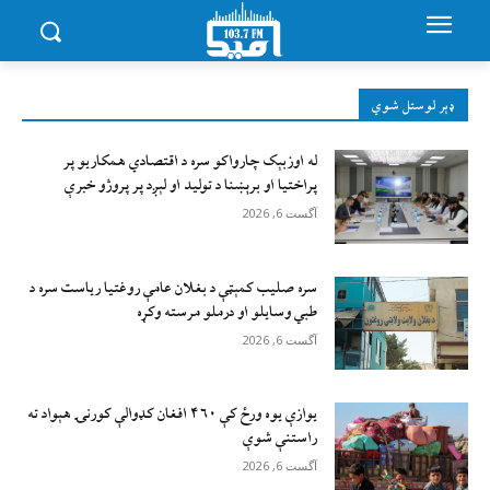
ډېر لوستل شوي
له اوزبېک چارواکو سره د اقتصادي همکاریو پر
پراختیا او برېښنا د تولید او لېږد پر پروژو خبرې
آگست 6, 2026
سره صلیب کمېټې د بغلان عامې روغتیا ریاست سره د
طبي وسایلو او درملو مرسته وکړه
آگست 6, 2026
يوازې یوه ورځ کې ۴۶۰ افغان کډوالې کورنۍ هېواد ته
راستنې شوې
آگست 6, 2026