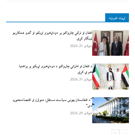
اړوند خبرونه
افغان او ترکي چارواکو پر دوه‌اړخیزو اړيکو او ګډو همکاريو
ټينګار کړی
جولای 31, 2026
د افغان او اماراتي چارواکو د دوه‌اړخیزو اړیکو پر پراختیا
خبرې کړې
جولای 31, 2026
“د افغانستان بهرنی سیاست مستقل، متوازن او اقتصادمحوره
دی”
جولای 29, 2026