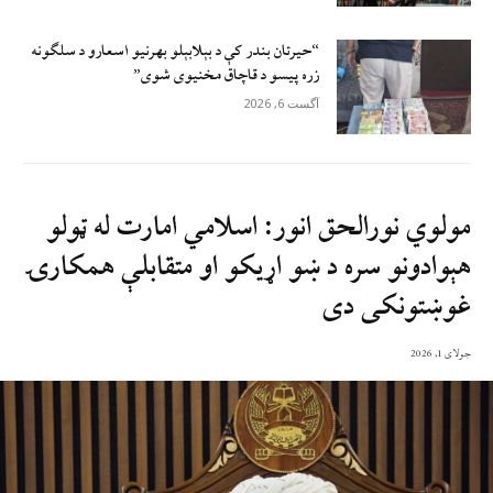
“حیرتان بندر کې د بېلابېلو بهرنیو اسعارو د سلګونه
زره پيسو د قاچاق مخنیوی شوی”
آگست 6, 2026
مولوي نورالحق انور: اسلامي امارت له ټولو
هېوادونو سره د ښو اړیکو او متقابلې همکارۍ
غوښتونکی دی
جولای 1, 2026