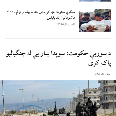
ملګري ملتونه: غزه کې د اوربند له پیله لږ تر لږه ۳۰۰
ماشومانو ژوند بايللی
آگست 8, 2026
د سوریې حکومت: سوېدا ښار یې له جنګیالیو
پاک کړی
جولای 20, 2025