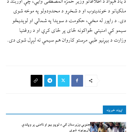
د ياد هېواد د اطلاعاتو وزیر حمزه المصطفی وايي، چې اوربند د
ملکیانو د خوندیتوب او د شخړو د محدودولو په موخه شوی
دی. د راپور له مخې، حکومت د سوېدا په شمالي او لوېدیځو
سیمو کې امنیتي ځواکونه ځای پر ځای کړي او د روغتیا
وزارت د بیړنیو طبي مرستو کاروان هم سیمې ته لېږل شوی دی.
اړوند خبرونه
جنوبي وزیرستان کې د لوړو بیو او ناامنۍ پر وړاندې
لاريونونه شوي