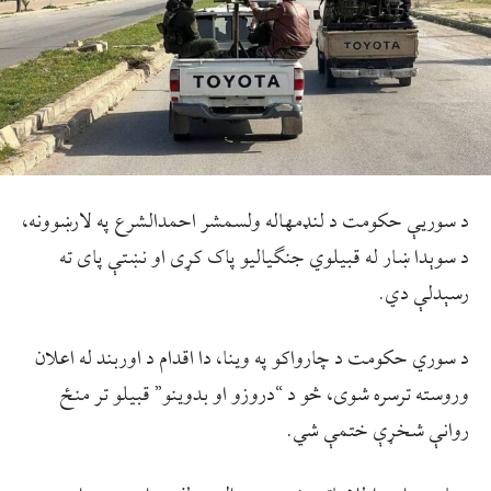
د سوریې حکومت د لنډمهاله ولسمشر احمدالشرع په لارښوونه،
د سوېدا ښار له قبیلوي جنګیالیو پاک کړی او نښتې پای ته
رسېدلې دي.
د سوري حکومت د چارواکو په وینا، دا اقدام د اوربند له اعلان
وروسته ترسره شوی، څو د “دروزو او بدوینو” قبیلو تر منځ
روانې شخړې ختمې شي.