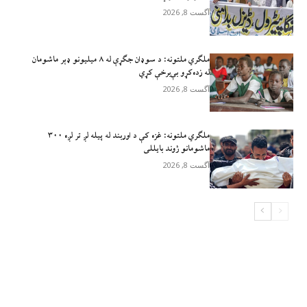
آگست 8, 2026
ملګري ملتونه: د سوډان جګړې له ۸ میلیونو ډېر ماشومان
له زده‌کړو بې‌برخې کړي
آگست 8, 2026
ملګري ملتونه: غزه کې د اوربند له پیله لږ تر لږه ۳۰۰
ماشومانو ژوند بايللی
آگست 8, 2026