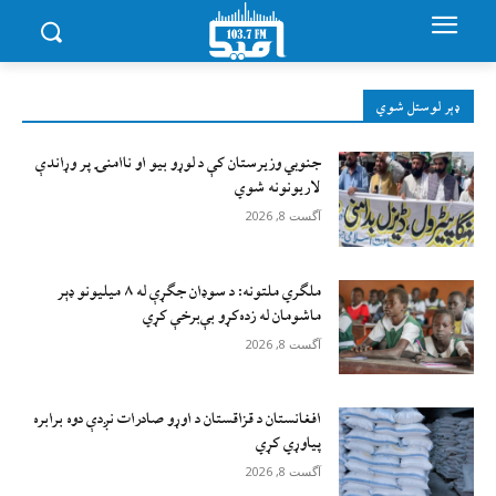
ډېر لوستل شوي
جنوبي وزیرستان کې د لوړو بیو او ناامنۍ پر وړاندې
لاريونونه شوي
آگست 8, 2026
ملګري ملتونه: د سوډان جګړې له ۸ میلیونو ډېر
ماشومان له زده‌کړو بې‌برخې کړي
آگست 8, 2026
افغانستان د قزاقستان د اوړو صادرات نږدې دوه برابره
پیاوړي کړي
آگست 8, 2026