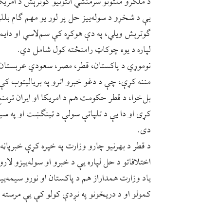
د ملګرو ملتونو سرمنشي انتونیو ګوترېش د امریک
یې د شخړو د سوله‌ییز حل پر لور یو مهم ګام بل
ګوترېش ویلي، په دې هوکړه کې سم‌لاسي او دایمي 
لپاره د یوه چوکاټ رامنځته کول شامل دي.
نوموړي د پاکستان، قطر، مصر، سعودي عربستان، 
مننه کړې، چې د دغو خبرو اترو په بریالیتوب کې
بل‌خوا، د قطر حکومت هم د امریکا او ایران ترمن
کړی او دا یې د تلپاتې سولې د ټینګښت او په سیم
دی.
د قطر د بهرنیو چارو وزارت په خپره کړې خبرپاڼ
اختلافاتو د حل لپاره یې د خبرو او سوله‌ییزو لا
یاد وزارت همداراز هم د پاکستان او نورو سیمه‌یی
کمولو او د دریځونو په نږدې کولو کې یې مرسته 