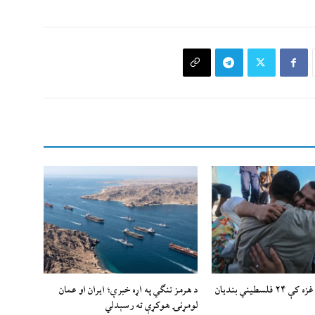
اسرائيلي رژيم غزه کې ۲۴ فلسطیني بندیان
د هرمز تنګي په اړه خبرې؛ ایران او عمان
لومړنۍ هوکړې ته رسېدلي