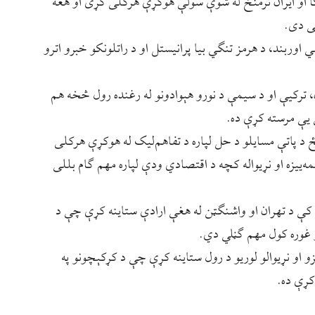
ا او ایران ترمنځ له شوې سولې هوکړې هرکلی کړی او هغه
لی دی.
اوربند، د هرمز تنګي بیا پرانیستل او د راتلونکو خبرو اترو
ترکیې او د سیمې د نورو هېوادونو له رغنده رول څخه هم
 یې مرسته کړې ده.
ځ د پاتې مسایلو د حل لپاره د تفاهم‌لیک له هوکړې هرکلی
ه‌ییزه او نړیواله کچه د اقتصادي ودې لپاره مهم ګام بللی
ه کې د تهران او واشنګټن له هغې ارادې ستاینه کړې چې د
رو غوره کول مهم ګڼلي دي.
زو او نړیوالو لوريو د رول ستاینه کړې چې د کړکېچونو په
کړې ده.