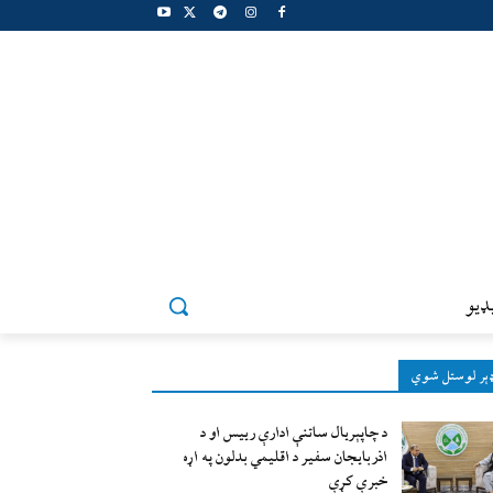
ډيو
ېر لوستل شوي
د چاپېریال ساتنې ادارې رییس او د
اذربایجان سفیر د اقلیمي بدلون په اړه
خبرې کړې