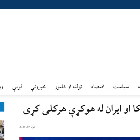
سیاست
اقتصاد
ټولنه او کلتور
خپرونې
لوبې
وي
کا او ایران له هوکړې هرکلی کړی
ډ
جون 15, 2026