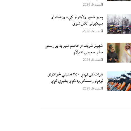
آگست 6, 2026
په یو شمېر ولایتونو کې د ورښت او
سېلابونو اټکل شوی
آگست 6, 2026
شهباز شریف او عاصم منیر په یو رسمي
سفر سعودي ته ولاړ
آگست 6, 2026
هرات کې نږدې ۴۵۰ امنيتي ځواکونو
لومړنۍ مسلکي زده‌کړې بشپړې کړې
آگست 6, 2026