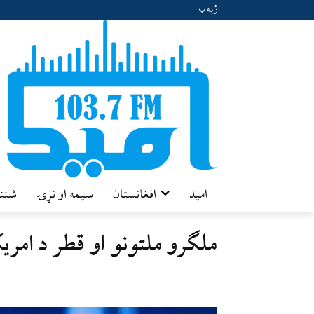
ژبه
امید
افغانستان
سیمه او نړۍ
شننه
ملګرو ملتونو او قطر د امری