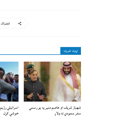
اشتراک
اړوند خبرونه
شهباز شریف او عاصم منیر په یو رسمي
سفر سعودي ته ولاړ
خوشې کړل