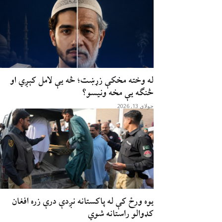
له وخته مخکې زړښت؛ څه یې لامل کېږي او
څنګه یې مخه ونیسو؟
جولای 13, 2026
یوه ورځ کې له پاکستانه نږدې درې زره افغان
کډوالو راستانه شوي