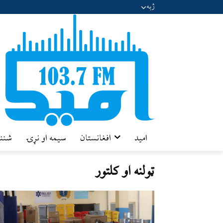
ژبه
امید
افغانستان
سیمه او نړۍ
شننه
ټولنه او کلتور