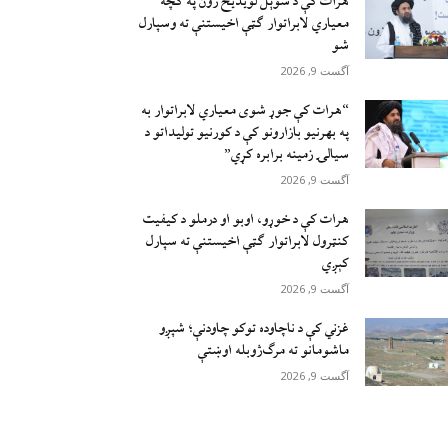
هرات کې د سوېل ‌لویدیځ زون په کچه
معیاري لابراتوار ګټې اخیستنې ته وسپارل
شو
آگست 9, 2026
“هرات کې جوړ شوی معیاري لابراتوار به
په بهرنیو بازارونو کې د کورنیو تولیداتو د
سیالۍ زمینه برابره کړي”
آگست 9, 2026
هرات کې د خوړو، اوبو او درملو د کیفیت
کنټرول لابراتوار ګټې اخيستنې ته سپارل
کېږي
آگست 9, 2026
غزني کې د ناچاوده توکو چاودنې؛ شپږو
ماشومانو ته مرګ‌ژوبله اوښتې
آگست 9, 2026