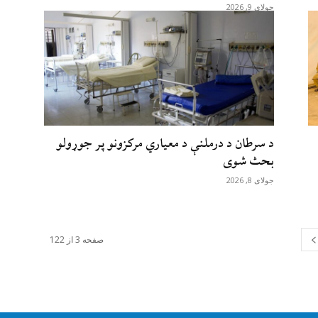
جولای 9, 2026
د سرطان د درملنې د معیاري مرکزونو پر جوړولو
بحث شوی
جولای 8, 2026
صفحه 3 از 122