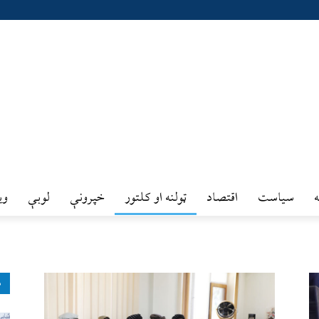
سیاست
اقتصاد
ټولنه او کلتور
خپرونې
لوبې
وي
ډ