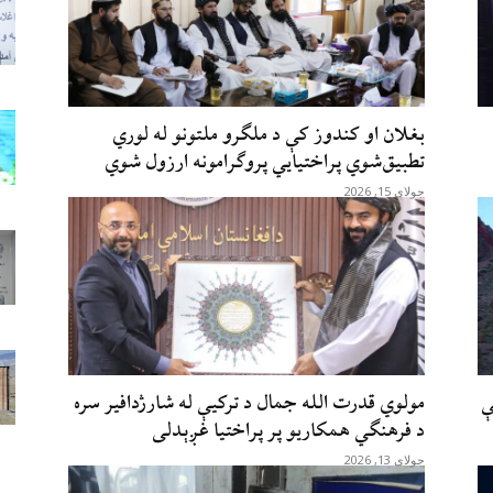
بغلان او کندوز کې د ملګرو ملتونو له لوري
تطبیق‌شوي پراختیايي پروګرامونه ارزول شوي
جولای 15, 2026
 مخکې
مولوي قدرت الله جمال د ترکیې له شارژدافیر سره
د فرهنګي همکاریو پر پراختیا غږېدلی
جولای 13, 2026