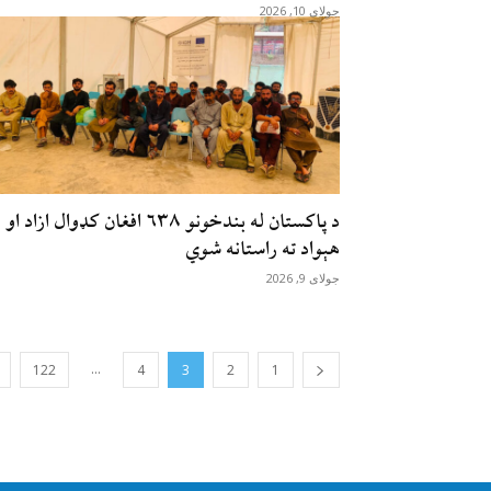
جولای 10, 2026
د پاکستان له بندخونو ۶۳۸ افغان کډوال ازاد او
هېواد ته راستانه شوي
جولای 9, 2026
...
122
4
3
2
1