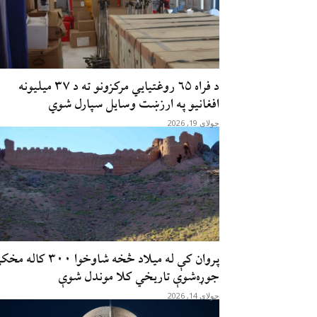
د فراه ۶۵ روغتیايي مرکزونو ته د ۳۷ میلیونه
افغانیو په ارزښت وسایل سپارل شوي
جولای 19, 2026
پروان کې له میلاد څخه شاوخوا ۳۰۰ کاله
جوړه‌شوې تاریخي کلا موندل شوې
جولای 14, 2026