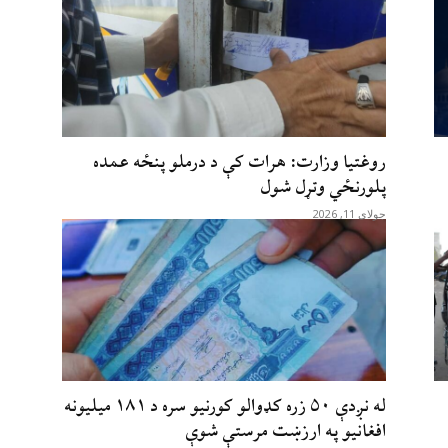
روغتیا وزارت: هرات کې د درملو پنځه عمده
پلورنځي وتړل شول
جولای 11, 2026
له نږدې ۵۰ زره کډوالو کورنیو سره د ۱۸۱ میلیونه
افغانیو په ارزښت مرستې شوې