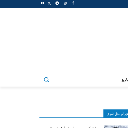
ډيو
ېر لوستل شوي